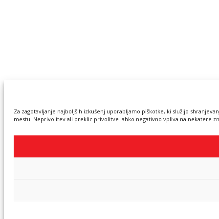
Za zagotavljanje najboljših izkušenj uporabljamo piškotke, ki služijo shranjev
mestu. Neprivolitev ali preklic privolitve lahko negativno vpliva na nekatere zm