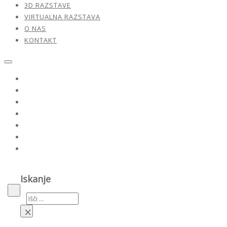
3D RAZSTAVE
VIRTUALNA RAZSTAVA
O NAS
KONTAKT
Razstave
Naši umetniki
Dela v prodaji
3D razstave
Virtualna razstava
O nas
Kontakt
Iskanje
Iskanje
×