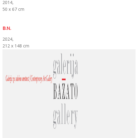
2014,
50 x 67 cm
B.N.
2024,
212 x 148 cm