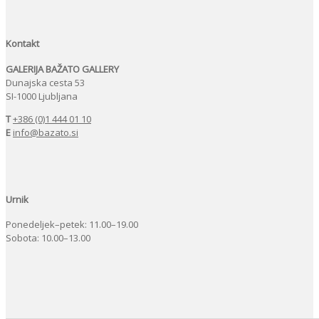
Kontakt
GALERIJA BAŽATO GALLERY
Dunajska cesta 53
SI-1000 Ljubljana
T
+386 (0)1 444 01 10
E
info@bazato.si
Urnik
Ponedeljek–petek: 11.00–19.00
Sobota: 10.00–13.00