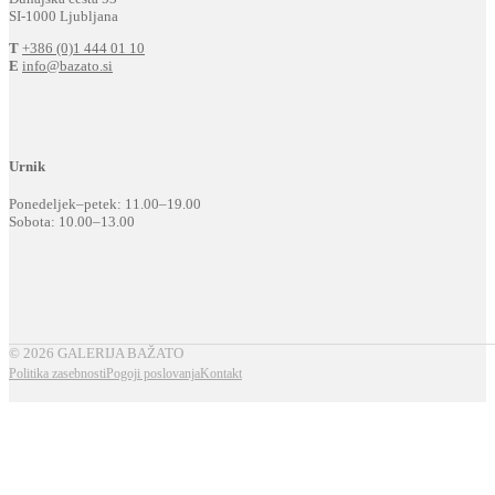
SI-1000 Ljubljana
T
+386 (0)1 444 01 10
E
info@bazato.si
Urnik
Ponedeljek–petek: 11.00–19.00
Sobota: 10.00–13.00
© 2026 GALERIJA BAŽATO
Politika zasebnosti
Pogoji poslovanja
Kontakt