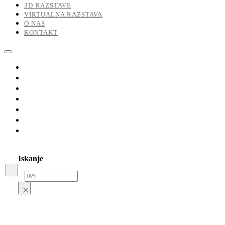
3D RAZSTAVE
VIRTUALNA RAZSTAVA
O NAS
KONTAKT
Razstave
Naši umetniki
Dela v prodaji
3D razstave
Virtualna razstava
O nas
Kontakt
Iskanje
Iskanje
×