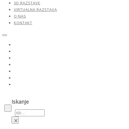
3D RAZSTAVE
VIRTUALNA RAZSTAVA
O NAS
KONTAKT
Razstave
Naši umetniki
Dela v prodaji
3D razstave
Virtualna razstava
O nas
Kontakt
Iskanje
Iskanje
×