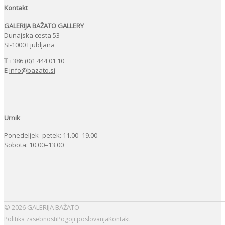
Kontakt
GALERIJA BAŽATO GALLERY
Dunajska cesta 53
SI-1000 Ljubljana
T
+386 (0)1 444 01 10
E
info@bazato.si
Urnik
Ponedeljek–petek: 11.00–19.00
Sobota: 10.00–13.00
© 2026 GALERIJA BAŽATO
Politika zasebnosti
Pogoji poslovanja
Kontakt