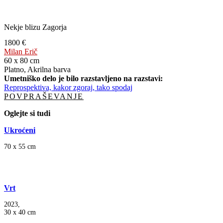
Nekje blizu Zagorja
1800 €
Milan Erič
60 x 80 cm
Platno, Akrilna barva
Umetniško delo je bilo razstavljeno na razstavi:
Reprospektiva, kakor zgoraj, tako spodaj
POVPRAŠEVANJE
Oglejte si tudi
Ukroćeni
70 x 55 cm
Vrt
2023,
30 x 40 cm