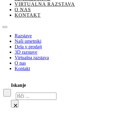
VIRTUALNA RAZSTAVA
O NAS
KONTAKT
Razstave
Naši umetniki
Dela v prodaji
3D razstave
Virtualna razstava
O nas
Kontakt
Iskanje
Iskanje
×