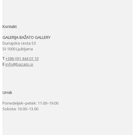
Kontakt
GALERIJA BAŽATO GALLERY
Dunajska cesta 53
SI-1000 Ljubljana
T
+386 (0)1 444 01 10
E
info@bazato.si
Urnik
Ponedeljek–petek: 11.00–19.00
Sobota: 10.00–13.00