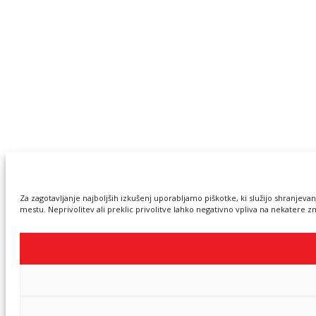
Za zagotavljanje najboljših izkušenj uporabljamo piškotke, ki služijo shranjev
mestu. Neprivolitev ali preklic privolitve lahko negativno vpliva na nekatere zm