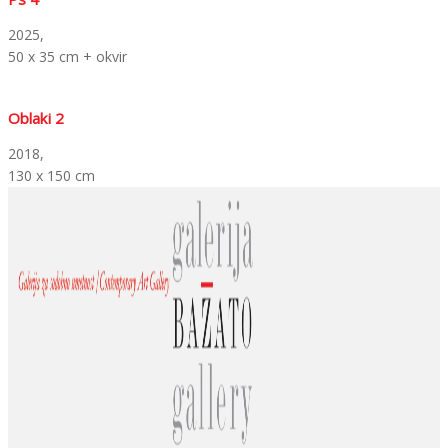
2025,
50 x 35 cm + okvir
Oblaki 2
2018,
130 x 150 cm