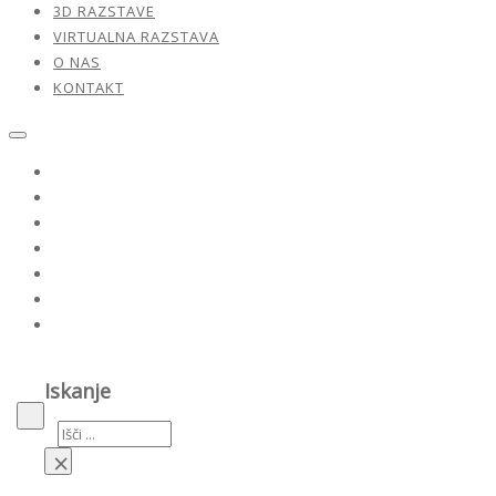
3D RAZSTAVE
VIRTUALNA RAZSTAVA
O NAS
KONTAKT
Razstave
Naši umetniki
Dela v prodaji
3D razstave
Virtualna razstava
O nas
Kontakt
Iskanje
Iskanje
×