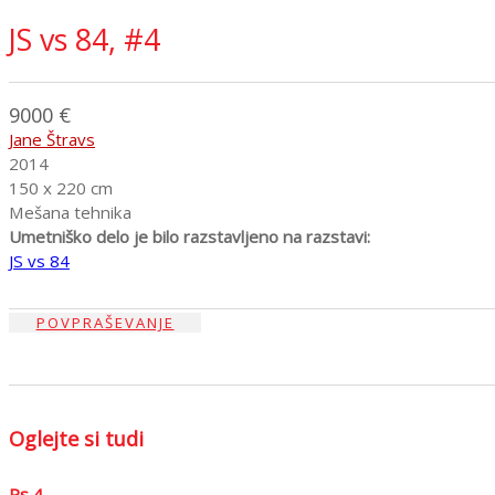
JS vs 84, #4
9000 €
Jane Štravs
2014
150 x 220 cm
Mešana tehnika
Umetniško delo je bilo razstavljeno na razstavi:
JS vs 84
POVPRAŠEVANJE
Oglejte si tudi
Ps 4