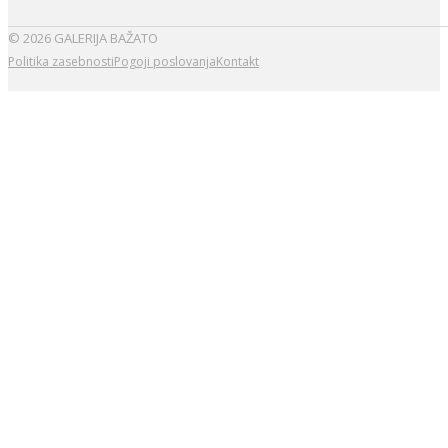
© 2026 GALERIJA BAŽATO
Politika zasebnosti
Pogoji poslovanja
Kontakt