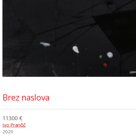
Brez naslova
11300 €
Ivo Prančič
2020