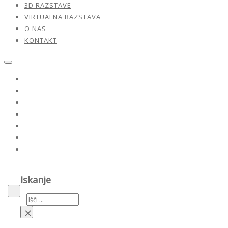
3D RAZSTAVE
VIRTUALNA RAZSTAVA
O NAS
KONTAKT
Razstave
Naši umetniki
Dela v prodaji
3D razstave
Virtualna razstava
O nas
Kontakt
Iskanje
Iskanje
×