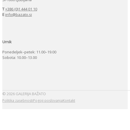
T
+386 (0)1 444 01 10
E
info@bazato.si
Urnik
Ponedeljek–petek: 11.00–19.00
Sobota: 10.00–13.00
© 2026 GALERIJA BAŽATO
Politika zasebnosti
Pogoji poslovanja
Kontakt