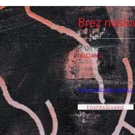
Brez naslo
3700 €
Ivo Prančič
2025
65 x 65 cm
Platno, Oljna barva
Umetniško delo je bilo ra
Ivo Prančič: Ne morem iz
POVPRAŠEVANJE