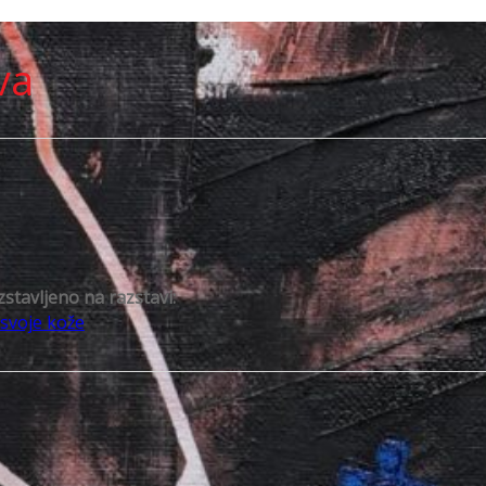
va
zstavljeno na razstavi:
 svoje kože