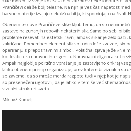
»Ne morem iz svoje kože« – to ni zatrditev neke identitete, am
Prančičevi deli še bolj telesne. Na njih je ves čas napetost med 
barvne materije izvijajo nekakšna bitja, ki spominjajo na živali. Na
Obenem te nove Prančičeve slike kljub temu, da so nemimetične
zastave na zunanjih robovih nekaterih slik. Samo po sebi bi bilo
probleme reševati na estetski ravni; ampak slikar je zelo pazil
zakričano. Pomemben element slik so tudi rdeče zvezde, simbol
operiranju s prepoznavnimi simboli. Politična izjava je že »Ne m
kot kratico za naravno inteligenco. Naravna inteligenca kot re
Ampak najgloblje politično vprašanje je zastavljeno onkraj vseg
lahko obenem princip organizacije, brez katere bi vizualna str
se zavemo, da so mreže morda razpete tudi v njej; kot je napisa
so presenečeni ugotovili, da je lahko v tem še več shematičnos
vizualni strukturi sveta.
Miklavž Komelj