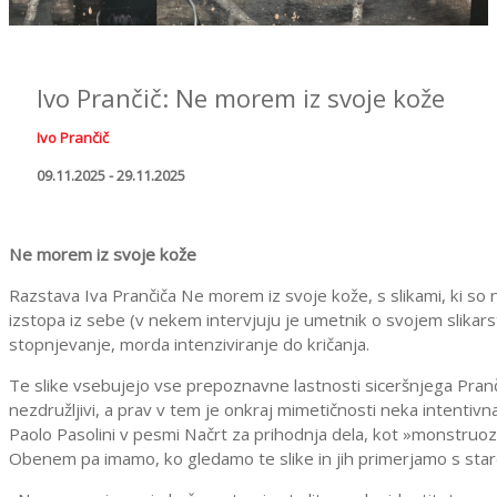
Ivo Prančič: Ne morem iz svoje kože
Ivo Prančič
09.11.2025 - 29.11.2025
Ne morem iz svoje kože
Razstava Iva Prančiča Ne morem iz svoje kože, s slikami, ki so
izstopa iz sebe (v nekem intervjuju je umetnik o svojem slikar
stopnjevanje, morda intenziviranje do kričanja.
Te slike vsebujejo vse prepoznavne lastnosti siceršnjega Pran
nezdružljivi, a prav v tem je onkraj mimetičnosti neka intenti
Paolo Pasolini v pesmi Načrt za prihodnja dela, kot »monstruo
Obenem pa imamo, ko gledamo te slike in jih primerjamo s starejš