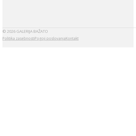
© 2026 GALERIJA BAŽATO
Politika zasebnosti
Pogoji poslovanja
Kontakt