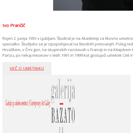
Ivo Prančič
Rojen 2. junija 1955 v Ljubljani. Študiral je na Akademiji za likovno umetn
specialko. Študijsko se je izpopolnjeval na številnih potovanjih. Poleg re
Hrvaškem, v Črni gori, na skupinskih razstavah v Franciji in na Kitajskem te
Parizu, po nekaj mesecev v letih 1991 in 1999 kot gostujoči umetnik Cité in
VEČ O UMETNIKU