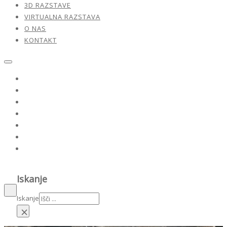
3D RAZSTAVE
VIRTUALNA RAZSTAVA
O NAS
KONTAKT
Razstave
Naši umetniki
Dela v prodaji
3D razstave
Virtualna razstava
O nas
Kontakt
Iskanje
Iskanje
×