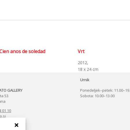
Cien anos de soledad
Vrt
2012,
m
18 x 24 cm
Urnik
ŽATO GALLERY
Ponedeljek–petek: 11.00–19
ta 53
Sobota: 10.00–13.00
jana
4 01 10
o.si