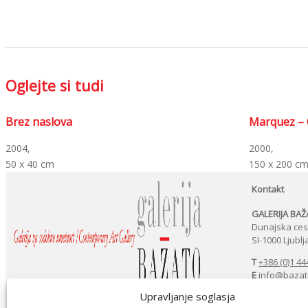
Oglejte si tudi
Brez naslova
Marquez – 
2004,
2000,
50 x 40 cm
150 x 200 c
Kontakt
GALERIJA BA
Dunajska ces
SI-1000 Ljubl
T
+386 (0)1 44
E
info@bazat
Upravljanje soglasja