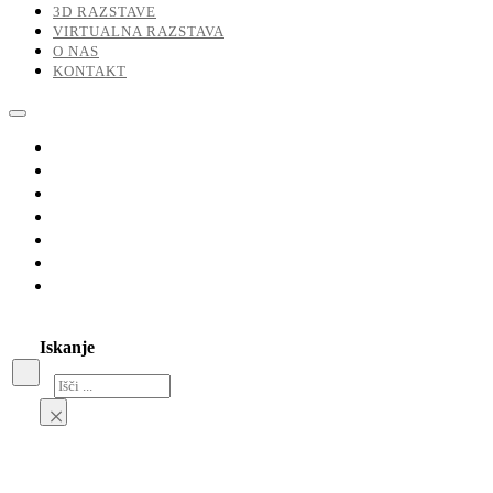
3D RAZSTAVE
VIRTUALNA RAZSTAVA
O NAS
KONTAKT
Razstave
Naši umetniki
Dela v prodaji
3D razstave
Virtualna razstava
O nas
Kontakt
Iskanje
Iskanje
×