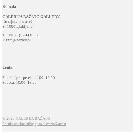
Kontakt
GALERIJA BAŽATO GALLERY
Dunajska cesta 53
SI-1000 Ljubljana
T
+386 (0)1 444 01 10
E
info@bazato.si
Urnik
Ponedeljek–petek: 11.00–19.00
Sobota: 10.00–13.00
© 2026 GALERIJA BAŽATO
Politika zasebnosti
Pogoji poslovanja
Kontakt