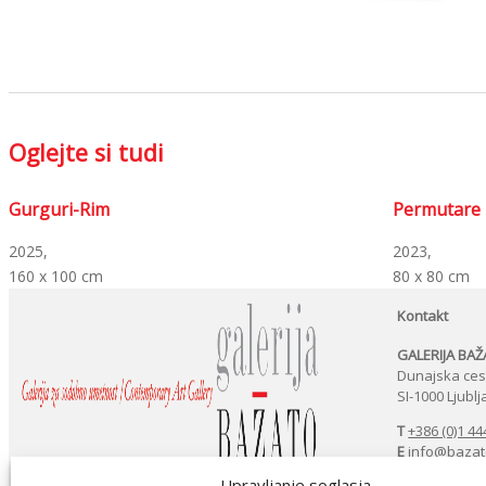
Oglejte si tudi
Gurguri-Rim
Permutare
2025,
2023,
160 x 100 cm
80 x 80 cm
Kontakt
GALERIJA BA
Dunajska ces
SI-1000 Ljubl
T
+386 (0)1 44
E
info@bazat
Upravljanje soglasja