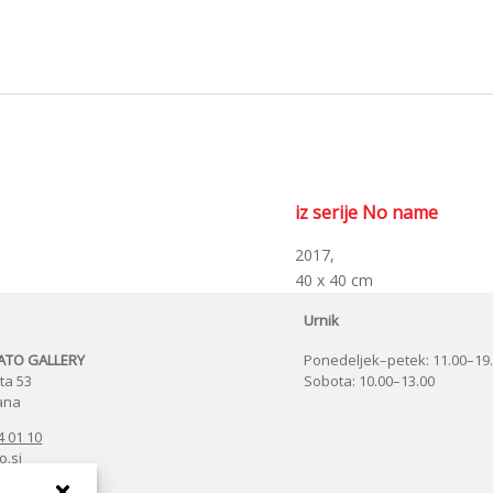
iz serije No name
2017,
40 x 40 cm
Urnik
ŽATO GALLERY
Ponedeljek–petek: 11.00–19
ta 53
Sobota: 10.00–13.00
jana
4 01 10
o.si