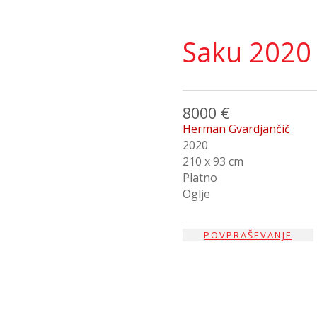
Saku 2020
8000 €
Herman Gvardjančič
2020
210 x 93 cm
Platno
Oglje
POVPRAŠEVANJE