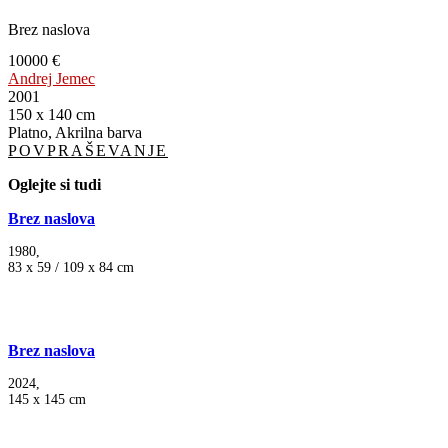
Brez naslova
10000 €
Andrej Jemec
2001
150 x 140 cm
Platno, Akrilna barva
POVPRAŠEVANJE
Oglejte si tudi
Brez naslova
1980,
83 x 59 / 109 x 84 cm
Brez naslova
2024,
145 x 145 cm