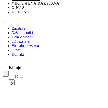
VIRTUALNA RAZSTAVA
O NAS
KONTAKT
Razstave
Naši umetniki
Dela v prodaji
3D razstave
Virtualna razstava
O nas
Kontakt
Iskanje
Iskanje
×