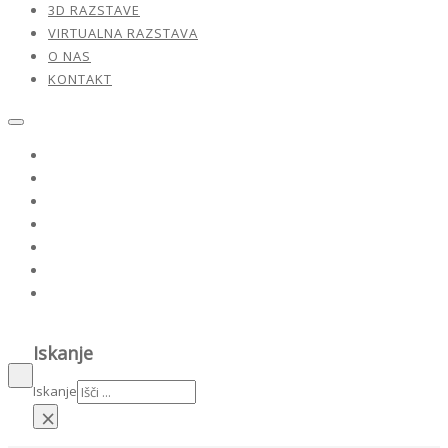
3D RAZSTAVE
VIRTUALNA RAZSTAVA
O NAS
KONTAKT
Razstave
Naši umetniki
Dela v prodaji
3D razstave
Virtualna razstava
O nas
Kontakt
Iskanje
Iskanje
×