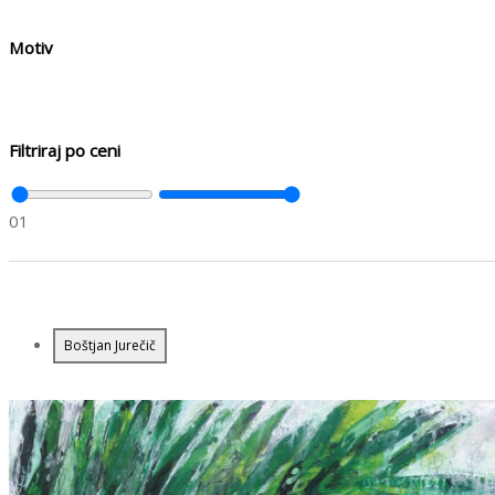
Motiv
Filtriraj po ceni
0
1
Boštjan Jurečič