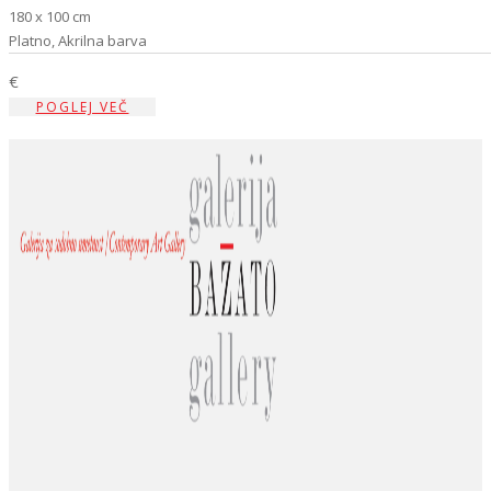
180 x 100 cm
Platno, Akrilna barva
€
POGLEJ VEČ